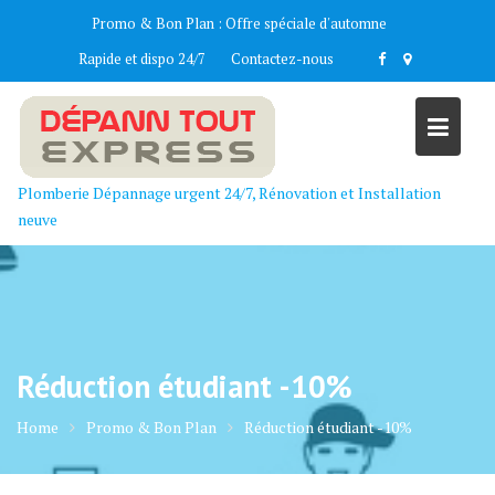
Skip
Promo & Bon Plan :
Offre spéciale d'automne
to
Rapide et dispo 24/7
Contactez-nous
content
Plomberie Dépannage urgent 24/7, Rénovation et Installation
neuve
Réduction étudiant -10%
Home
Promo & Bon Plan
Réduction étudiant -10%