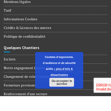
Mentions légales
Tarif
Informations Cookies
Crédits & Licences des œuvres
Politique de confidentialité
Quelques Chantiers
Cookies d’ergonomie,
En liste
d’audience et de sécurité
Notre engagement Qualité Prix
actifs
> plus d’info &
désactivation
Changement de volet-roulant
Ou accepter le
service
Fermeture provisoire
Renforcement d’une serrure
Dépannage Serrurerie