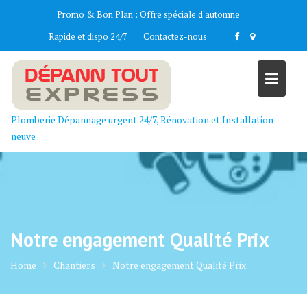
Skip
Promo & Bon Plan :
Offre spéciale d'automne
to
Rapide et dispo 24/7
Contactez-nous
content
Plomberie Dépannage urgent 24/7, Rénovation et Installation
neuve
Notre engagement Qualité Prix
Home
Chantiers
Notre engagement Qualité Prix