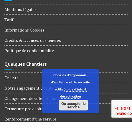
Mentions légales
Tarif
Informations Cookies
Crédits & Licences des œuvres
Politique de confidentialité
Quelques Chantiers
Cookies d’ergonomie,
En liste
d’audience et de sécurité
Notre engagement Qualité Prix
actifs
> plus d’info &
désactivation
Changement de volet-roulant
Ou accepter le
service
Fermeture provisoire
Renforcement d’une serrure
Dépannage Serrurerie