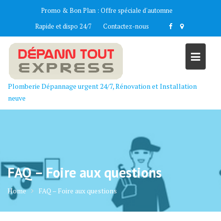
Skip
Promo & Bon Plan :
Offre spéciale d'automne
to
Rapide et dispo 24/7
Contactez-nous
content
Plomberie Dépannage urgent 24/7, Rénovation et Installation
neuve
FAQ – Foire aux questions
Home
FAQ – Foire aux questions